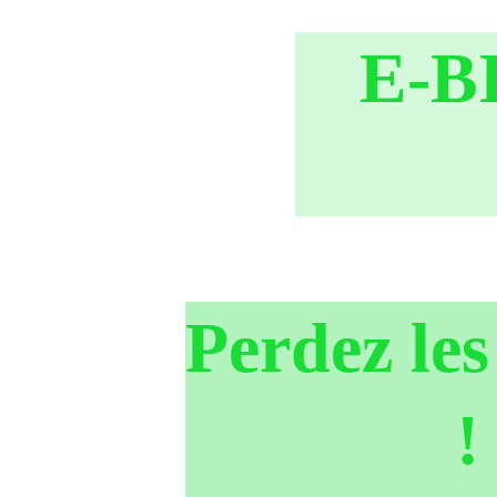
E-B
Perdez les
!