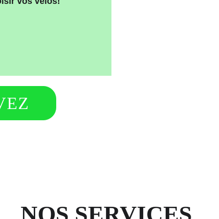
sir vos vélos!
VEZ
En selle !
NOS SERVICES 